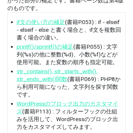
かった部分の補足です。書籍ページ数は第4版
のものです。
if文の使い方の補足
(書籍P.053) : if - elseif
- elseif - else と書く場合と、if文を複数回
書く場合の違い。
printf()/sprintf()の補足
(書籍P.055) : 文字
列(%s)の他に整数(%d)、小数(%f)などが
使用可能。また変数の順序も指定可能。
str_contains(), str_starts_with(),
str_ends_with()関数
(書籍P.069) : PHP8か
ら利用可能になった、文字列を探す関数
です。
WordPressのブロック出力のカスタマイ
ズ
(書籍P.113) : フィルターフックの仕組
みを活用して、WordPressのブロック出
力をカスタマイズしてみます。