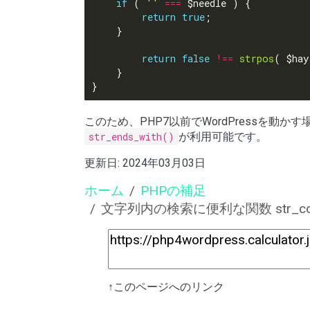
if
 ( 
''
===
return
true
return
false
!==
strpos
このため、PHP7以前でWordPressを動か
str_ends_with()
が利用可能です。
更新日:
2024年03月03日
ホーム
PHPの補足
文字列内の検索に便利な関数 str_contains(),
↑このページへのリンク