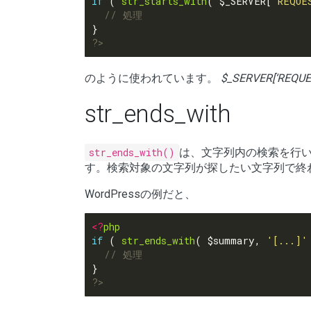
if
 ( 
str_starts_with
( $_SERVER[
'REQUE
?>
のように使われています。
$_SERVER[‘REQUE
str_ends_with
str_ends_with()
は、文字列内の検索を行
す。検索対象の文字列が探したい文字列で終わっ
WordPressの例だと、
<?
php
if
 ( 
str_ends_with
( $summary, 
'[...]'
?>