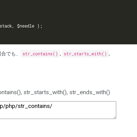
す場合でも、
str_contains()
,
str_starts_with()
,
 str_starts_with(), str_ends_with()