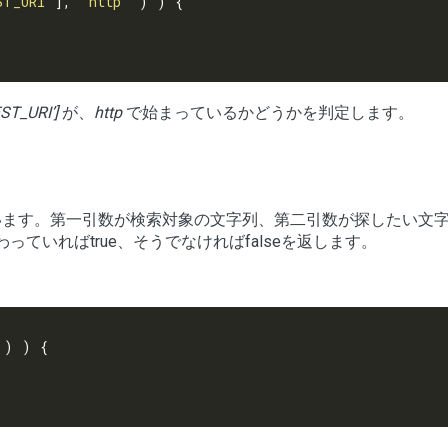
ST_URI'
], 
'http'
ST_URI’]
が、
http
で始まっているかどうかを判定します。
います。第一引数が検索対象の文字列、第二引数が探したい文
ていればtrue、そうでなければfalseを返します。