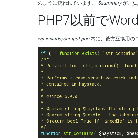
のように使われています。
$summary
が、
[…
PHP7以前でWor
wp-includs/compat.php
内に、後方互換用の
if
 ( 
!
function_exists
( 
'str_contains
*/
function
str_contains