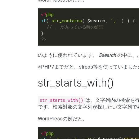
<?
php
if
( 
str_contains
( $search, 
','
?>
のように使われています。
$search
の中に、
,
※PHP7までだと、strpos等を使っていました
str_starts_with()
str_starts_with()
は、文字列内の検索を
です。検索対象の文字列が探したい文字列で始ま
WordPressの例だと、
<?
php