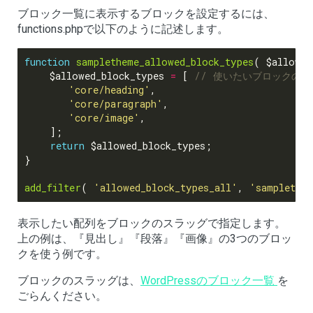
ブロック一覧に表示するブロックを設定するには、
functions.phpで以下のように記述します。
function
sampletheme_allowed_block_types
    $allowed_block_types 
=
 [ 
'core/heading'
'core/paragraph'
'core/image'
return
add_filter
( 
'allowed_block_types_all'
, 
'samplethem
表示したい配列をブロックのスラッグで指定します。
上の例は、『見出し』『段落』『画像』の3つのブロッ
クを使う例です。
ブロックのスラッグは、
WordPressのブロック一覧
を
ごらんください。