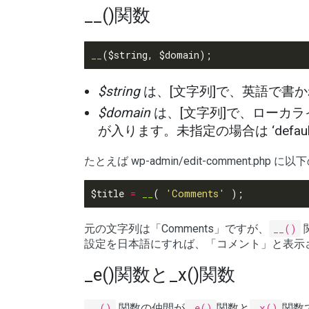
__()関数
__
$string
は、[文字列]で、英語で書
$domain
は、[文字列]で、ローカ
が入ります。未指定の場合は ‘default
たとえば wp-admin/edit-comment.p
$title 
=
__
( 
'Comments'
元の文字列は「Comments」ですが、
__()
設定を日本語にすれば、「コメント」と表示
_e()関数と_x()関数
__()
関数の仲間が
_e()
関数と
_x()
関数