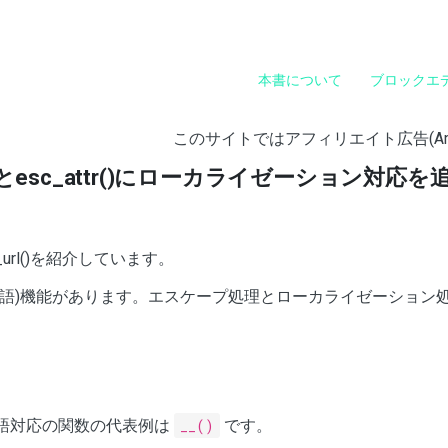
本書について
ブロックエ
このサイトではアフィリエイト広告(A
ml()とesc_attr()にローカライゼーション対応
esc_url()を紹介しています。
(多言語)機能があります。エスケープ処理とローカライゼーション
語対応の関数の代表例は
__()
です。