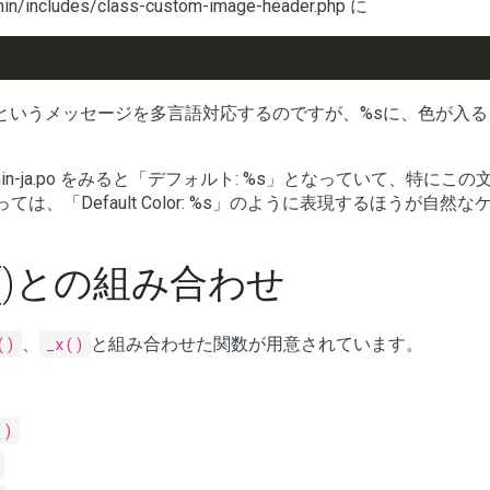
des/class-custom-image-header.php に
%s」というメッセージを多言語対応するのですが、%sに、色が入
s/admin-ja.po をみると「デフォルト: %s」となっていて、特にこ
「Default Color: %s」のように表現するほうが自然な
attr()との組み合わせ
()
、
_x()
と組み合わせた関数が用意されています。
()