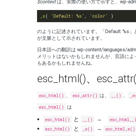
$context
は、実際の使い方で示すと、wp-admin/inclu
_x
( 
'Default: %s'
, 
'color'
のように記述されています。「Default: 
が文脈として示されています。
日本語への翻訳は wp-content/language
メリットはないかもしれませんが、言語によっては、
もあるかもしれませんね。
esc_html()、esc_
esc_html()
、
esc_attr()
は、
__()
、
_e
esc_html()
は
と
→
esc_html()
__()
esc_html__
と
→
esc_html()
_e()
esc_html_e()