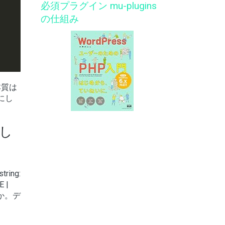
必須プラグイン mu-plugins
の仕組み
本質は
にし
し
ring:
 |
るか。デ