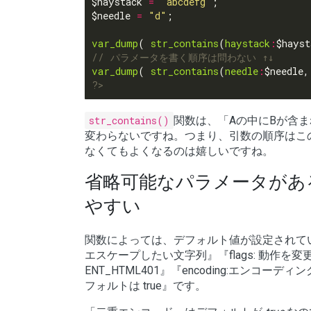
$haystack 
=
"abcdefg"
$needle 
=
"d"
var_dump
( 
str_contains
(
haystack
:
$hayst
var_dump
( 
str_contains
(
needle
:
$needle,
?>
str_contains()
関数は、「Aの中にBが含
変わらないですね。つまり、引数の順序はこ
なくてもよくなるのは嬉しいですね。
省略可能なパラメータがあ
やすい
関数によっては、デフォルト値が設定されて
エスケープしたい文字列』『flags: 動作を変更するフ
ENT_HTML401』『encoding:エンコーディ
フォルトは true』です。