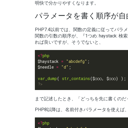
明快で分かりやすくなります。
パラメータを書く順序が自
PHP7.4以前では、関数の定義に従ってパ
関数の引数の順序が、『1つめ: haystack: 
れば良いですが、そうでないと、
<?
php
$haystack 
=
"abcdefg"
$needle 
=
"d"
var_dump
( 
str_contains
?>
まで記述したとき、「どっちを先に書くのだ
PHP8以降は、名前付きパラメータを使えば
<?
php