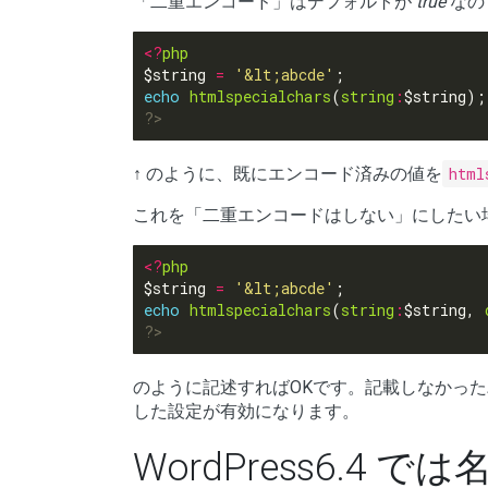
「二重エンコード」はデフォルトが
true
なの
<?
php
$string 
=
'&lt;abcde'
echo
htmlspecialchars
(
string
:
$string);
?>
↑ のように、既にエンコード済みの値を
html
これを「二重エンコードはしない」にしたい
<?
php
$string 
=
'&lt;abcde'
echo
htmlspecialchars
(
string
:
$string, 
?>
のように記述すればOKです。記載しなかっ
した設定が有効になります。
WordPress6.4