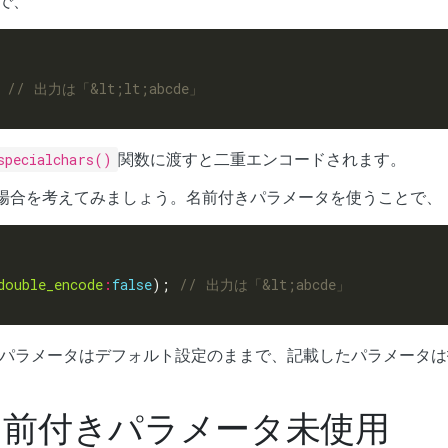
で、
 
specialchars()
関数に渡すと二重エンコードされます。
場合を考えてみましょう。名前付きパラメータを使うことで、
double_encode
:
false
); 
たパラメータはデフォルト設定のままで、記載したパラメータは
 では名前付きパラメータ未使用