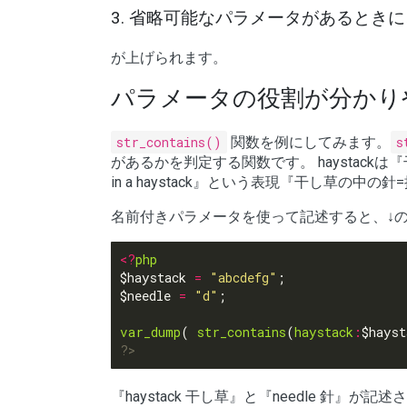
省略可能なパラメータがあるときに
が上げられます。
パラメータの役割が分かり
str_contains()
関数を例にしてみます。
s
があるかを判定する関数です。 haystackは
in a haystack』という表現『干し草の
名前付きパラメータを使って記述すると、↓
<?
php
$haystack 
=
"abcdefg"
$needle 
=
"d"
var_dump
( 
str_contains
(
haystack
:
$hayst
?>
『haystack 干し草』と『needle 