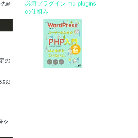
必須プラグイン mu-plugins
※先頭
の仕組み
指定の
.9以
号や