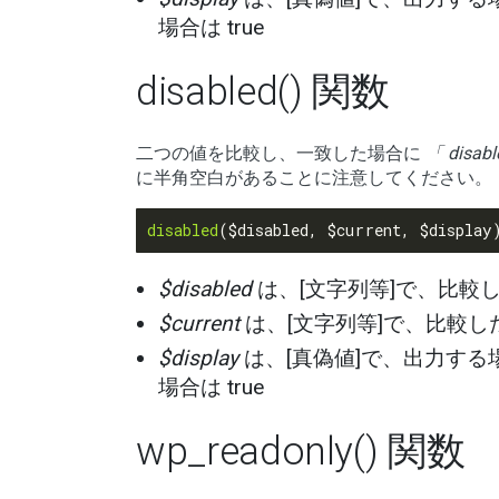
場合は true
disabled() 関数
二つの値を比較し、一致した場合に
「 disabl
に半角空白があることに注意してください。
disabled
$disabled
は、[文字列等]で、比較
$current
は、[文字列等]で、比較し
$display
は、[真偽値]で、出力する場
場合は true
wp_readonly() 関数