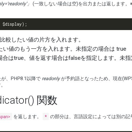
ly=‘readonly’」
(一致しない場合は空)を出力または返します。
、比較したい値の片方を入れます。
たい値のもう一方を入れます。未指定の場合は true
合はtrue、値を返す場合はfalseを指定します。未
でしたが、PHP8.1以降で
readonly
が予約語となったため、現在(WP5
す。
dicator() 関数
span>
を返します。
*
の部分は、言語設定によっては別の記