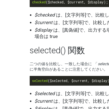
checked
$checked
は、[文字列等]で、比較
$current
は、[文字列等]で、比較し
$display
は、[真偽値]で、出力する場
場合は true
selected() 関数
二つの値を比較し、一致した場合に
「 select
に半角空白があることに注意してください。
selected
$selected
は、[文字列等]で、比較
$current
は、[文字列等]で、比較し
$display
は、[真偽値]で、出力する場