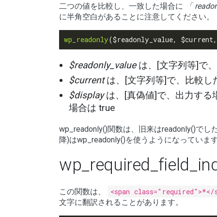
二つの値を比較し、一致した場合に
「 readon
に半角空白があることに注意してください。
wp_readonly
$readonly_value
は、[文字列等]で
$current
は、[文字列等]で、比較し
$display
は、[真偽値]で、出力する場
場合は true
wp_readonly()関数は、旧来はreadonly()
降)はwp_readonly()を使うようになっていま
wp_required_field_in
この関数は、
<span class="required">*</
文字に翻訳されることがあります。